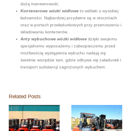
dużą manewrowość.
Kontenerowe wózki widłowe
to widlaki o wysokiej
ładowności. Najbardziej przydatne są w stoczniach
oraz w portach przeładunkowych przy przenoszeniu i
składowaniu kontenerów.
Anty wybuchowe wózki widłowe
dzięki swojemu
specjalnemu wyposażeniu i zabezpieczeniu przed
możliwością wystąpienia wybuchu nadają się
świetnie wszędzie tam, gdzie odbywa się załadunek i
transport substancji zagrożonych wybuchem.
Related Posts
Na co
zwracać
i
uwagę
Zastosowanie
podczas
wózków