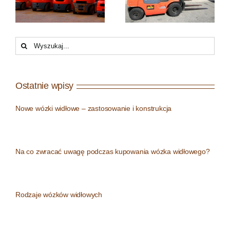
ie
kupowania
widłowych
a
wózka
widłowego?
Search
for:
Ostatnie wpisy
Nowe wózki widłowe – zastosowanie i konstrukcja
Na co zwracać uwagę podczas kupowania wózka widłowego?
Rodzaje wózków widłowych